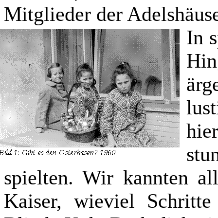
Mitglieder der Adelshäuse
In 
Hi
ärg
lus
hi
stu
spielten. Wir kannten al
Kaiser, wieviel Schritte