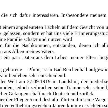
die sich dafür interessieren. Insbesondere meinem
it einem angedeuteten Lächeln auf dem Gesicht von u
 gelassen, sondern er hat uns viele Erinnerungsstüc
ne Familie schätzt und nutzen wird.
em für die Nachkommen, entstanden, denen ich all
n aus Alben meines Vaters.
 ein paar Daten aus dem Leben meiner Eltern begi
r, geborene
Pfnür, ist in Bad Reichenhall aufgewac
Familienleben sehr entscheidend.
der Welt am 27.09.1919 in Landshut, der niederbaye
bunden, jedoch zerbrachen seine Träume sehr schnell,
ischer Gefangenschaft nach Deutschland zurück.
eher der Fliegerei und deshalb führten ihn seine Wege
 den entbehrungsreichen Jahren konnte er sich ein 