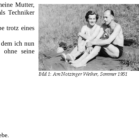
eine Mutter,
ls Techniker
 trotz eines
t dem ich nun
, ohne seine
,
ebe.