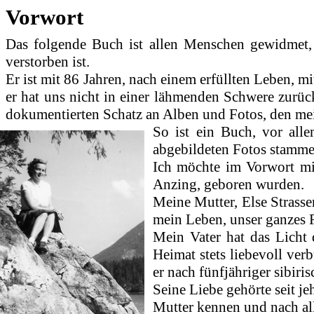
Vorwort
Das folgende Buch ist allen Menschen gewidmet, 
verstorben ist.
Er ist mit 86 Jahren, nach einem erfüllten Leben, m
er hat uns nicht in einer lähmenden Schwere zurück
dokumentierten Schatz an Alben und Fotos, den mei
So ist ein Buch, vor all
abgebildeten Fotos stamme
Ich möchte im Vorwort mit
Anzing, geboren wurden.
Meine Mutter, Else Strasse
mein Leben, unser ganzes 
Mein Vater hat das Licht 
Heimat stets liebevoll ver
er nach fünfjähriger sibir
Seine Liebe gehörte seit j
Mutter kennen und nach all