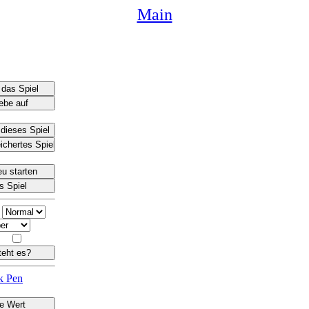
Main
k Pen