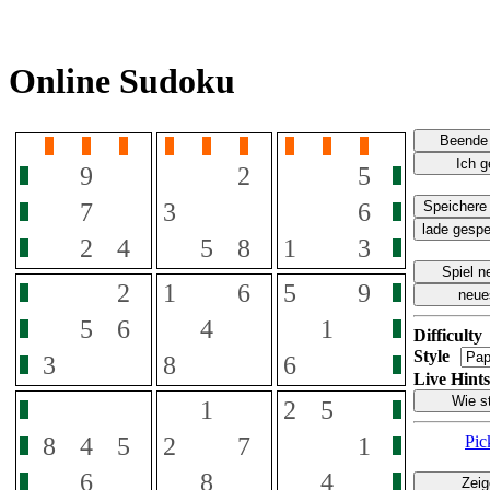
Online Sudoku
Difficulty
Style
Live Hints
Pic